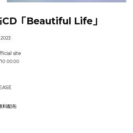
D「Beautiful Life」
2023
ficial site
/10 00:00
LEASE
無料配布