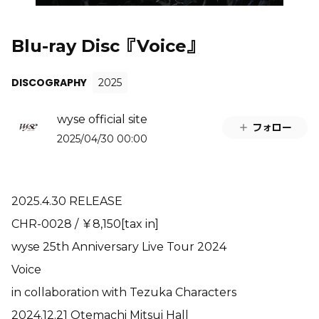
Blu-ray Disc『Voice』
DISCOGRAPHY
2025
wyse official site
フォロー
2025/04/30 00:00
2025.4.30 RELEASE
CHR-0028 / ￥8,150[tax in]
wyse 25th Anniversary Live Tour 2024
Voice
in collaboration with Tezuka Characters
2024.12.21 Otemachi Mitsui Hall