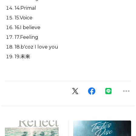
14.Primal
15.Voice
16.I believe
17.Feeling
18.b'coz I love you
19.未来