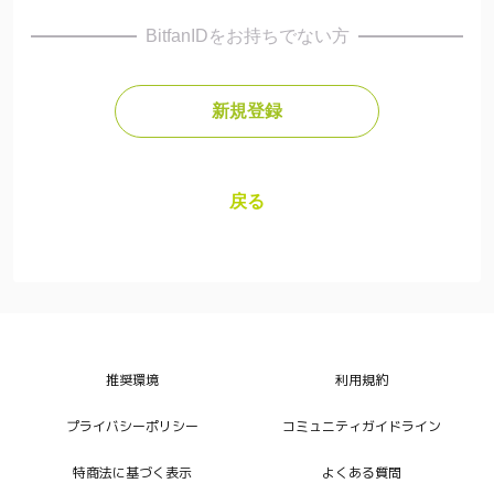
BitfanIDをお持ちでない方
新規登録
🎙️
LIVE CHAT
突然メンバーが現場から配信？？？？？
戻る
リアルタイムでコメントに答えてくれるから、本当に
話してる気分
不定期だからこそ、届く通知が嬉しいサプライズ
推奨環境
利用規約
プライバシーポリシー
コミュニティガイドライン
特商法に基づく表示
よくある質問